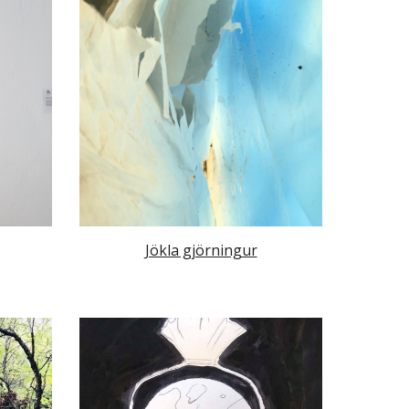
Jökla gjörningur