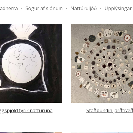
radherra
Sögur af sjónum
Náttúruljóð
Upplýsingar
ip to main content
Skip to navigat
gspjöld fyrir náttúruna
Staðbundin jarðfræð