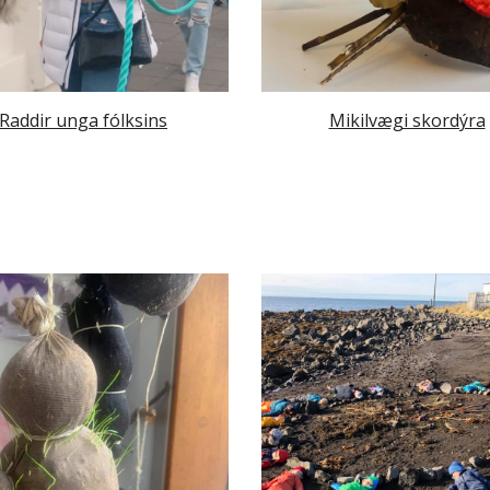
Raddir unga fólksins
Mikilvægi skordýra