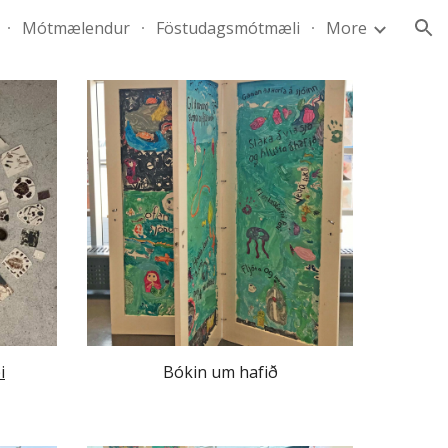
Mótmælendur
Föstudagsmótmæli
More
ion
i
Bókin um hafið