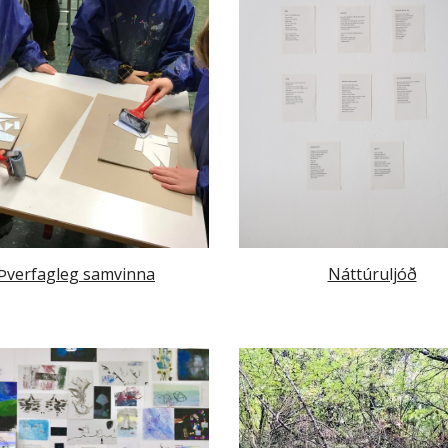
Þverfagleg samvinna
Náttúruljóð