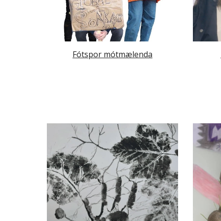
Fótspor mótmælenda