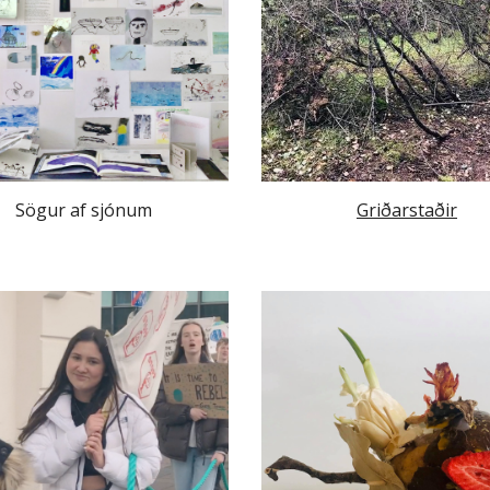
Sögur af sjónum
Griðarstaðir