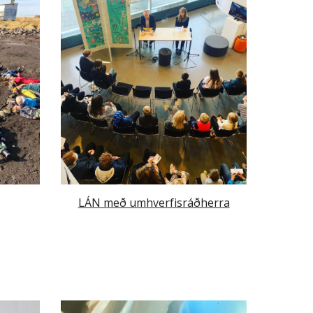
LÁN með umhverfisráðherra