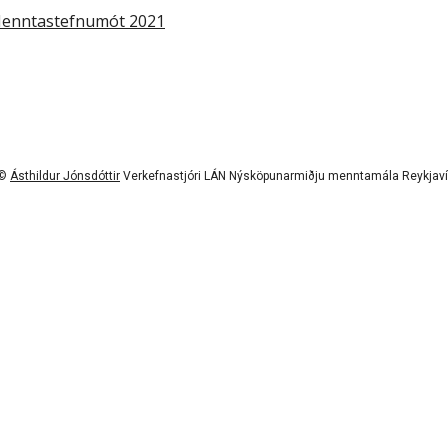
enntastefnumót 2021
©
Ásthildur Jónsdóttir
Verkefnastjóri LÁN Nýsköpunarmiðju menntamála Reykjaví