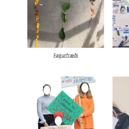
Fagurfræði