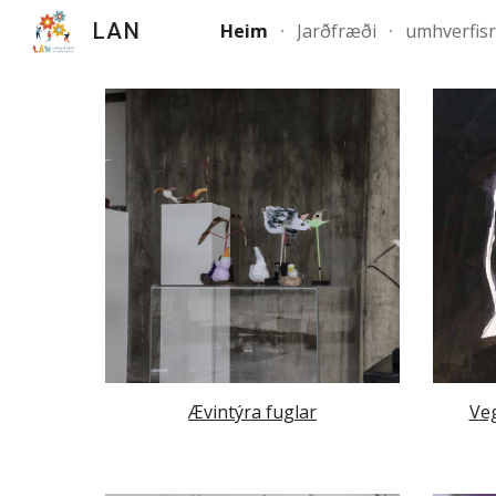
LAN
Heim
Jarðfræði
umhverfis
Sk
Ævintýra fuglar
Veg