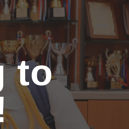
ion
 to
!