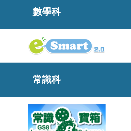
數學
科
常識
科