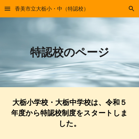
香美市立大栃小・中（特認校）
Skip to main content
Skip to navigation
特認校のページ
大栃小学校・大栃中学校は、令和５
年度から特認校制度をスタートしま
した
。