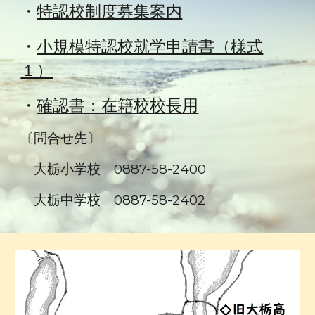
・
特認校制度募集案内
・
小規模特認校就学申請書（様式
１）
・
確認書：在籍校校長用
〔問合せ先〕
大栃小学校 0887-58-2400
大栃中学校 0887-58-2402