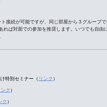
]
omでリモート接続が可能ですが、同じ部屋から３グル
あれば対面での参加を推奨します。いつでも自由
。
向け特別セミナー（
リンク
）
リンク
）
ンク
）