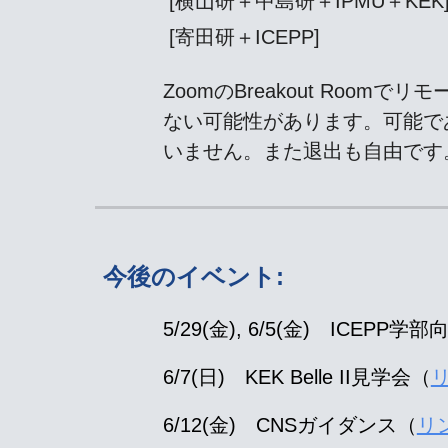
[
横山研＋中島研＋IPMU＋KEK
[寄田研＋ICEPP]
ZoomのBreakout Ro
ない可能性があります。可能で
いません。また退出も自由です
今後のイベント:
5
/
29
(金),
6/5
(金)
I
CEPP学部
6/
7
(
日)
KEK Belle II見学会（
6/1
2
(金) CNS
ガイダンス（
リ