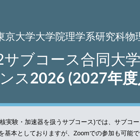
ip to main content
Skip to navigat
東京大学大学院理学系研究科物
2サブコース合同大
ンス
2026 (2027
核実験・加速器を扱うサブコース)では、サブコ
を基本としておりますが、Zoomでの参加も可能で