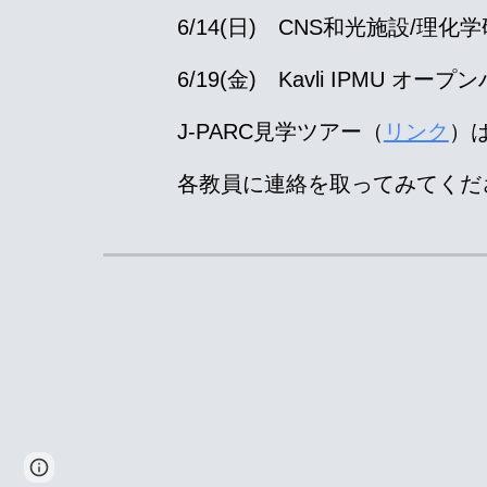
6/14(日) CNS和光施設/理化
6/1
9
(金) Kavli IPMU オープ
J-PARC見学ツアー（
リンク
）
各教員に連絡を取ってみてくだ
Page
Report abuse