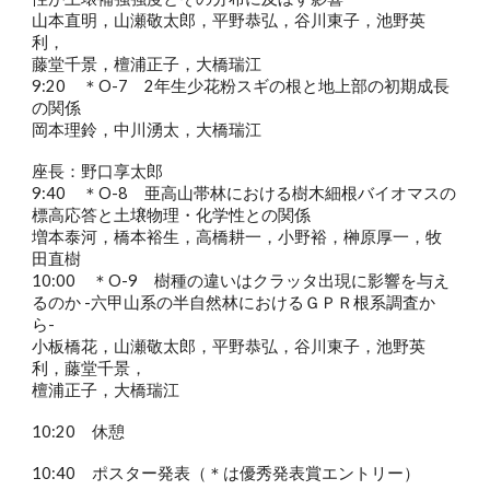
山本直明，山瀬敬太郎，平野恭弘，谷川東子，池野英
利，
藤堂千景，檀浦正子，大橋瑞江
9:20 ＊O-7 2年生少花粉スギの根と地上部の初期成長
の関係
岡本理鈴，中川湧太，大橋瑞江
座長：野口享太郎
9:40 ＊O-8 亜高山帯林における樹木細根バイオマスの
標高応答と土壌物理・化学性との関係
増本泰河，橋本裕生，高橋耕一，小野裕，榊原厚一，牧
田直樹
10:00 ＊O-9 樹種の違いはクラッタ出現に影響を与え
るのか -六甲山系の半自然林におけるＧＰＲ根系調査か
ら-
小板橋花，山瀬敬太郎，平野恭弘，谷川東子，池野英
利，藤堂千景，
檀浦正子，大橋瑞江
10:20 休憩
10:40 ポスター発表（＊は優秀発表賞エントリー）