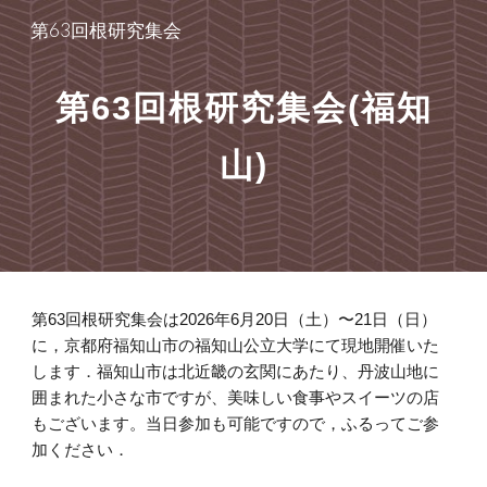
第63回根研究集会
Skip to main content
Skip to navigation
第63回根研究集会(福知
山)
第63回根研究集会は2026年6月20日（土）〜21日（日）
に，京都府福知山市の福知山公立大学にて現地開催いた
します．福知山市は北近畿の玄関にあたり、丹波山地に
囲まれた小さな市ですが、美味しい食事やスイーツの店
もございます。当日参加も可能ですので，ふるってご参
加ください．