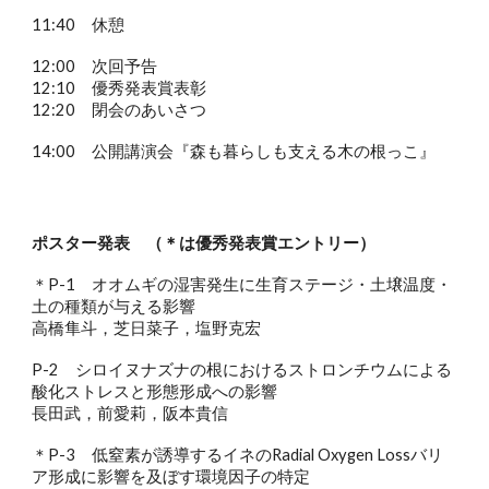
11:40 休憩
12:00 次回予告
12:10 優秀発表賞表彰
12:20 閉会のあいさつ
14:00 公開講演会『森も暮らしも支える木の根っこ』
ポスター発表 （＊は優秀発表賞エントリー）
＊P-1 オオムギの湿害発生に生育ステージ・土壌温度・
土の種類が与える影響
高橋隼斗，芝日菜子，塩野克宏
P-2 シロイヌナズナの根におけるストロンチウムによる
酸化ストレスと形態形成への影響
長田武，前愛莉，阪本貴信
＊P-3 低窒素が誘導するイネのRadial Oxygen Lossバリ
ア形成に影響を及ぼす環境因子の特定