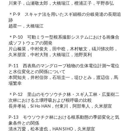
川東子，山瀬敬太郎，大橋瑞江，檀浦正子，平野恭弘
＊P-9 スキャナ法を用いたスギ細根の分岐発達の長期追
跡
趙星一，大橋瑞江
＊P-10 可動ミラー型根系撮影システムにおける画像合
成ソフトウェアの開発
片山榛菜，中村俊夫，田中稔，木村敏文，礒川悌次郎，
久米朋宣，中村大翔，大橋瑞江，池野英利
P-11 西表島のマングローブ植物の生体電位計測〜電位
と水位変化との関係について
本間知夫，井村信弥，石垣圭一，堤ひとみ，渡辺信，馬
場繁幸
＊P-12 里山のモウソウチク林・スギ人工林・広葉樹二
次林における土壌呼吸および根呼吸の比較
長井孝祐，Si Ho HAN，付東川，阿部隼人，久米朋宣
P-13 モウソウチク林における根系動態の季節変化と気
象条件との関係
清水万愛，松本達也，HAN SIHO，久米朋宣