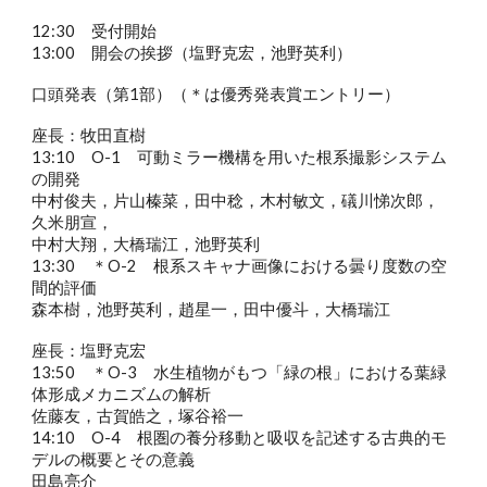
12:30 受付開始
13:00 開会の挨拶（塩野克宏，池野英利）
口頭発表（第1部）（＊は優秀発表賞エントリー）
座長：牧田直樹
13:10 O-1 可動ミラー機構を用いた根系撮影システム
の開発
中村俊夫，片山榛菜，田中稔，木村敏文，礒川悌次郎，
久米朋宣，
中村大翔，大橋瑞江，池野英利
13:30 ＊O-2 根系スキャナ画像における曇り度数の空
間的評価
森本樹，池野英利，趙星一，田中優斗，大橋瑞江
座長：塩野克宏
13:50 ＊O-3 水生植物がもつ「緑の根」における葉緑
体形成メカニズムの解析
佐藤友，古賀皓之，塚谷裕一
14:10 O-4 根圏の養分移動と吸収を記述する古典的モ
デルの概要とその意義
田島亮介