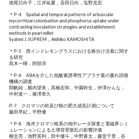
徳尾日向子，江岸祐夏，𠮷田日向，塩野克宏
＊P-4 Spatial and temporal patterns of arbuscular
mycorrhizal colonisation and phosphorus uptake under
contrasting inoculation strategies and establishment
methods in pearl millet
Syahmi J. SUPREM，Akihiko KAMOSHITA
＊P-5 西インドレモングラスにおける株分け活着に関す
る研究
髙木一暉，阿部淳
＊P-6 ABAを介した低酸素誘導性アブラナ葉の萎れ回復
機構の調査
関帆純，横内望美，髙橋宏和，中園幹生，伊澤かんな，
中村進一，篠澤章久
P-7 クロマツの幹及び根の肥大成長計測について
藤田早紀，平野優
＊P-8 海岸クロマツ根系の地中レーダ探査と電磁界シミ
ュレーションによる土壌背景散乱の影響評価
柳圭亮，池野英利，田中優斗，中野蒼太，藤堂千景，谷