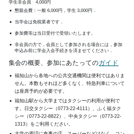
学生非会員 4,000円
懇親会費：一般 6,000円，学生 3,000円．
当学会は免税業者です．
参加費等は当日受付で受領いたします。
非会員の方で，会員として参加される場合には，参加
申込み前に学会入会手続きを済ませてください．
集会の
概要、参加にあたっての
ガイド
福知山から各地への公共交通機関は便利ではありま
せん。本数もそれほど多くなく、特急列車について
は座席予約が必要です。
福知山駅から大学まではタクシーの利用が便利で
す。日交タクシー（0773-22-4111）、ふく福タク
シー（0773-22-8822）、中央タクシー（0773-22-
1313）をご利用ください。
大学の周辺に食事の店、スーパーなどはなく、コン