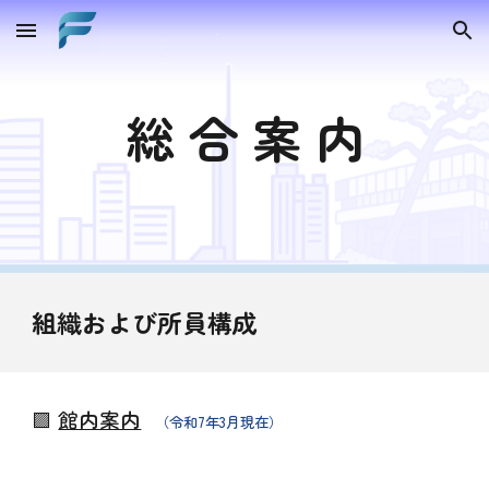
Skip to main content
Skip to navigation
総 合 案 内
組織および所員構成
🟪
館内案内
（令和7年3月現在）