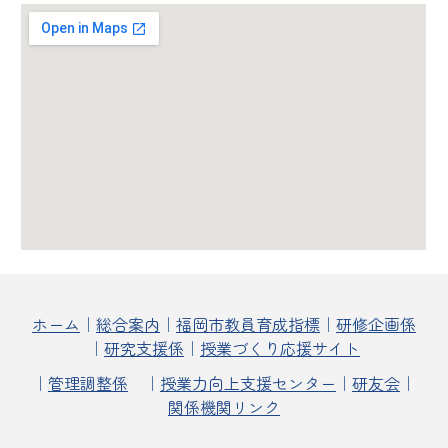
ホーム
｜
総合案内
｜
福岡市教員育成指標
｜
研修企画係
｜
研究支援係
｜
授業づくり応援サイト
｜
管理調整係
｜
授業力向上支援センター
｜
研友会
｜
関係機関リンク