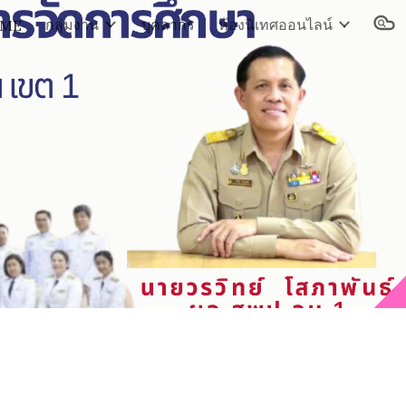
กลุ่มงาน
บุคลากร
ห้องนิเทศออนไลน์
ME
ion