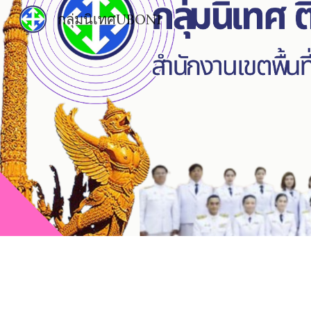
กลุ่มนิเทศUBON1
Sk