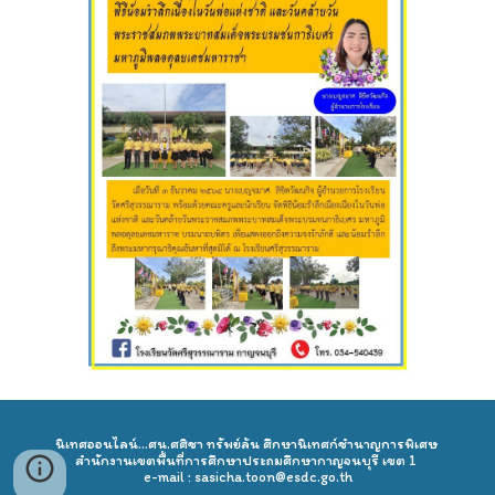
นิเทศออนไลน์...ศน.ศศิชา ทรัพย์ล้น ศึกษานิเทศก์ชำนาญการพิเศษ 
สำนักงานเขตพื้นที่การศึกษาประถมศึกษากาญจนบุรี เขต 1 
e-mail : sasicha.toon@esdc.go.th