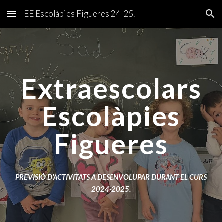
EE Escolàpies Figueres 24-25.
Skip to main content
Skip to navigation
Extraescolars
Escolàpies
Figueres
PREVISIÓ D'ACTIVITATS A DESENVOLUPAR DURANT EL CURS
2024-2025.