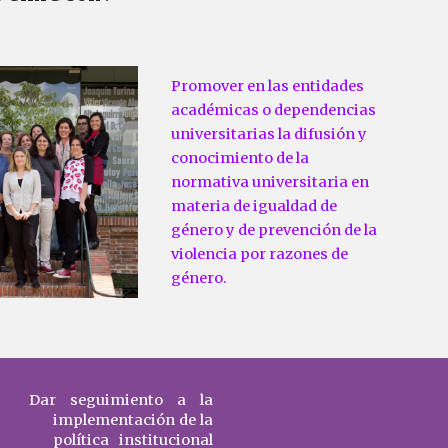
Promover en las entidades 
académicas o dependencias 
universitarias la difusión y 
conocimiento de la 
normativa universitaria en 
materia de igualdad de 
género y de prevención de la 
violencia por razones de 
género. 
Dar seguimiento a la
implementación de la
política institucional