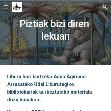
Skip to main content
Skip to navigation
Piztiak bizi diren 
lekuan
Liburu hori lantzeko Asun Agiriano 
Arrasateko Udal Liburutegiko 
bibliotekariak aurkeztutako materiala 
duzu honakoa. 