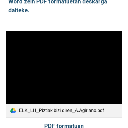
Word zein PDF formatuetan deskarga 
daiteke. 
ELK_LH_Piztiak bizi diren_A.Agiriano.pdf
PDF formatuan