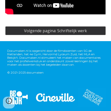
Volgende pagina: Schriftelijk werk
Documaken.nl is opgericht door de filmdocenten van SG de
Rietlanden, het 4e Gym, Hervormd Lyceum Zuid, het MLA en
Bekijk‘t. Documaken.nl stimuleert het maken van documentaires
voor het profielwerkstuk en ondersteunt zowel leerlingen bij het
maken als docenten bij het begeleiden daarvan.
© 2021-2025 documaken