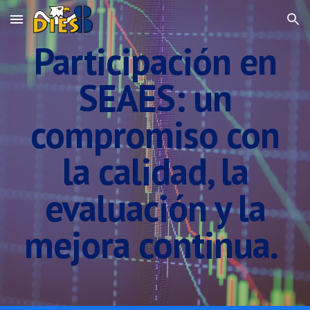
Skip to main content
Skip to navigation
Participación en
SEAES: un
compromiso con
la calidad, la
evaluación y la
mejora continua.