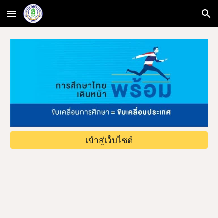
Skip to main content
Skip to navigation
เข้าสู่เว็บไซต์