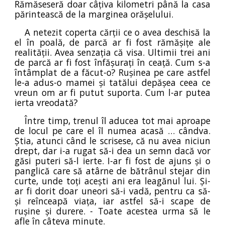
Rămăseseră doar câțiva kilometri până la casa
părintească de la marginea orășelului.
A netezit coperta cărții ce o avea deschisă la
el în poală, de parcă ar fi fost rămășițe ale
realității. Avea senzația că visa. Ultimii trei ani
de parcă ar fi fost înfășurați în ceață. Cum s-a
întâmplat de a făcut-o? Rușinea pe care astfel
le-a adus-o mamei și tatălui depășea ceea ce
vreun om ar fi putut suporta. Cum l-ar putea
ierta vreodată?
Între timp, trenul îl aducea tot mai aproape
de locul pe care el îl numea acasă … cândva.
Știa, atunci când le scrisese, că nu avea niciun
drept, dar i-a rugat să-i dea un semn dacă vor
găsi puteri să-l ierte. I-ar fi fost de ajuns și o
panglică care să atârne de bătrânul stejar din
curte, unde toți acești ani era leagănul lui. Și-
ar fi dorit doar uneori să-i vadă, pentru ca să-
și reînceapă viața, iar astfel să-i scape de
rușine și durere. - Toate acestea urma să le
afle în câteva minute.