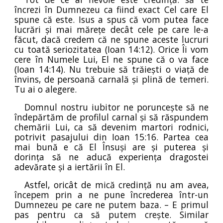
încrezi în Dumnezeu ca fiind exact Cel care El
spune că este. Isus a spus că vom putea face
lucrări și mai mărețe decât cele pe care le-a
făcut, dacă credem că ne spune aceste lucruri
cu toată seriozitatea (Ioan 14:12). Orice Îi vom
cere în Numele Lui, El ne spune că o va face
(Ioan 14:14). Nu trebuie să trăiești o viață de
învins, de persoană carnală și plină de temeri.
Tu ai o alegere.
Domnul nostru iubitor ne poruncește să ne
îndepărtăm de profilul carnal și să răspundem
chemării Lui, ca să devenim martori rodnici,
potrivit pasajului din Ioan 15:16. Partea cea
mai bună e că El Însuși are și puterea și
dorința să ne aducă experiența dragostei
adevărate și a iertării în El.
Astfel, oricât de mică credință nu am avea,
începem prin a ne pune încrederea într-un
Dumnezeu pe care ne putem baza. – E primul
pas pentru ca să putem crește. Similar