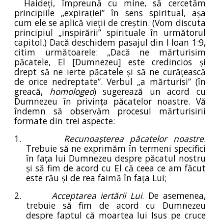
Haideți, împreună cu mine, să cercetăm
principiile „expirației” în sens spiritual, așa
cum ele se aplică vieții de creștin. (Vom discuta
principiul „inspirării” spirituale în următorul
capitol.) Dacă deschidem pasajul din I Ioan 1:9,
citim următoarele: „Dacă ne mărturisim
păcatele, El [Dumnezeu] este credincios și
drept să ne ierte păcatele și să ne curățească
de orice nedreptate”. Verbul „a mărturisi” (în
greacă,
homologeo
) sugerează un acord cu
Dumnezeu în privința păcatelor noastre. Vă
îndemn să observăm procesul mărturisirii
formate din trei aspecte:
1.
Recunoașterea păcatelor noastre
.
Trebuie să ne exprimăm în termeni specifici
în fața lui Dumnezeu despre păcatul nostru
și să fim de acord cu El că ceea ce am făcut
este rău și de rea faimă în fața Lui;
2.
Acceptarea iertării Lui
. De asemenea,
trebuie să fim de acord cu Dumnezeu
despre faptul că moartea lui Isus pe cruce