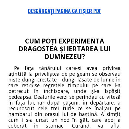
DESCĂRCAȚI PAGINA CA FIȘIER PDF
CUM POȚI EXPERIMENTA
DRAGOSTEA ȘI IERTAREA LUI
DUMNEZEU?
Pe fața tânărului care-și avea privirea
ațintită la priveliștea de pe geam se observau
niște dungi crestate - dungi lăsate de lunile în
care retrăise regretele timpului pe care l-a
petrecut în închisoare, unde și-a ispășit
pedeapsa. Dealurile verzi se perindau cu viteză
în fața lui, iar după pășuni, în depărtare, a
recunoscut cele trei turle ce se înălțau pe
hambarul din orașul lui de baștină. A simțit
cum i s-a urcat un nod în gât, care apoi a
coborât în stomac. Curând, va afla.