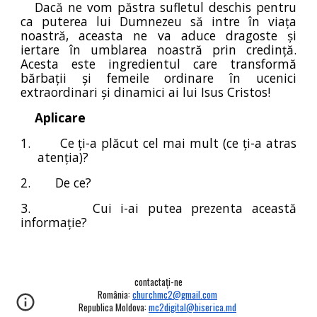
Dacă ne vom păstra sufletul deschis pentru
ca puterea lui Dumnezeu să intre în viața
noastră, aceasta ne va aduce dragoste și
iertare în umblarea noastră prin credință.
Acesta este ingredientul care transformă
bărbații și femeile ordinare în ucenici
extraordinari și dinamici ai lui Isus Cristos!
Aplicare
1.
Ce ți-a plăcut cel mai mult (ce ți-a atras
atenția)?
2.
De ce?
3.
Cui i-ai putea prezenta această
informație?
contactați-ne
România:
churchmc2@gmail.com
Republica Moldova:
mc2digital@biserica.md