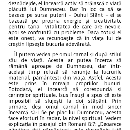
deznădejde, el încearcă activ să trăiască o viață
plăcută lui Dumnezeu. Dar în loc ca să se
bazeze pe sursa puterii – Duhul Sfânt – el se
bazează pe propria energie și creativitate
pentru tăria vitalitatea de care are nevoie,
apoi se confruntă cu probleme. Dacă totuși el
este onest, va recunoaște că în viața lui de
creștin lipsește bucuria adevărată.
Îl putem vedea pe omul carnal și după stilul
său de viață. Acesta ar putea încerca să
rămână aproape de Dumnezeu, dar într-
același timp refuză să renunțe la lucrurile
material, pământești din viață. Astfel, Acesta
este prins în mreaja propriilor bunuri.
Totodată, el încearcă să corespundă și
cerințelor spirituale. Isus Însuși a spus că este
imposibil să slujești la doi stăpâni. Prin
urmare, deși omul carnal în mod sincer
încearcă să-I fie pe plac lui Dumnezeu, acesta
face eforturi în zadar, la nivel spiritual. Vedem
explicația în pasajul din Romani 8:7: „Deoarece
gândirea firii pământești este dușmănie față