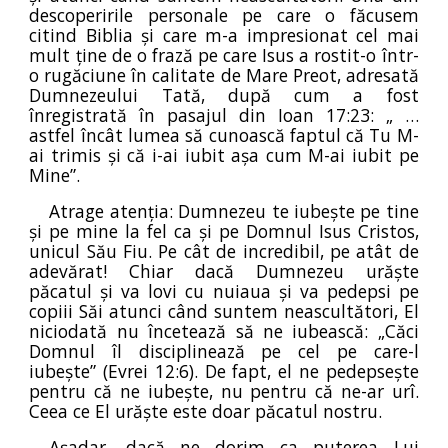
descoperirile personale pe care o făcusem
citind Biblia și care m-a impresionat cel mai
mult ține de o frază pe care Isus a rostit-o într-
o rugăciune în calitate de Mare Preot, adresată
Dumnezeului Tată, după cum a fost
înregistrată în pasajul din Ioan 17:23: „ …
astfel încât lumea să cunoască faptul că Tu M-
ai trimis și că i-ai iubit așa cum M-ai iubit pe
Mine”.
Atrage atenția: Dumnezeu te iubește pe tine
și pe mine la fel ca și pe Domnul Isus Cristos,
unicul Său Fiu. Pe cât de incredibil, pe atât de
adevărat! Chiar dacă Dumnezeu urăște
păcatul și va lovi cu nuiaua și va pedepsi pe
copiii Săi atunci când suntem neascultători, El
niciodată nu încetează să ne iubească: „Căci
Domnul îl disciplinează pe cel pe care-l
iubește” (Evrei 12:6). De fapt, el ne pedepsește
pentru că ne iubește, nu pentru că ne-ar urî.
Ceea ce El urăște este doar păcatul nostru.
Așadar, dacă ne dorim ca puterea Lui