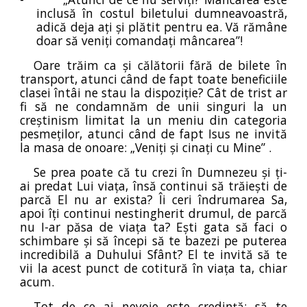
inclusă în costul biletului dumneavoastră,
adică deja ați și plătit pentru ea. Vă rămâne
doar să veniți comandați mâncarea”!
Oare trăim ca și călătorii fără de bilete în
transport, atunci când de fapt toate beneficiile
clasei întâi ne stau la dispoziție? Cât de trist ar
fi să ne condamnăm de unii singuri la un
creștinism limitat la un meniu din categoria
pesmeților, atunci când de fapt Isus ne invită
la masa de onoare: „Veniți și cinați cu Mine” .
Se prea poate că tu crezi în Dumnezeu și ți-
ai predat Lui viața, însă continui să trăiești de
parcă El nu ar exista? Îi ceri îndrumarea Sa,
apoi îți continui nestingherit drumul, de parcă
nu I-ar păsa de viața ta? Ești gata să faci o
schimbare și să începi să te bazezi pe puterea
incredibilă a Duhului Sfânt? El te invită să te
vii la acest punct de cotitură în viața ta, chiar
acum.
Tot de ce ai nevoie este credință: să te