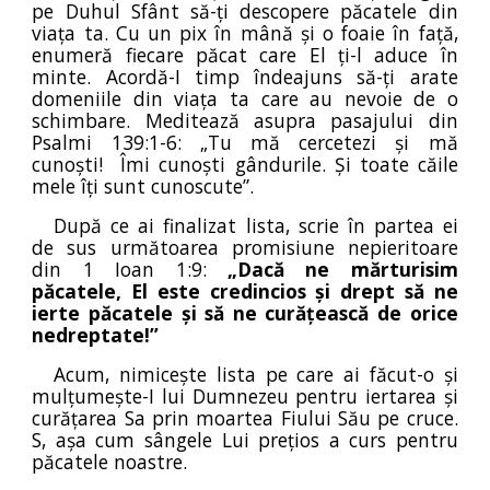
pe Duhul Sfânt să-ți descopere păcatele din
viața ta. Cu un pix în mână și o foaie în față,
enumeră fiecare păcat care El ți-l aduce în
minte. Acordă-I timp îndeajuns să-ți arate
domeniile din viața ta care au nevoie de o
schimbare. Meditează asupra pasajului din
Psalmi 139:1-6: „Tu mă cercetezi și mă
cunoști! Îmi cunoști gândurile. Și toate căile
mele îți sunt cunoscute”.
După ce ai finalizat lista, scrie în partea ei
de sus următoarea promisiune nepieritoare
din 1 Ioan 1:9:
„Dacă ne mărturisim
păcatele, El este credincios și drept să ne
ierte păcatele și să ne curățească de orice
nedreptate!”
Acum, nimicește lista pe care ai făcut-o și
mulțumește-I lui Dumnezeu pentru iertarea și
curățarea Sa prin moartea Fiului Său pe cruce.
S, așa cum sângele Lui prețios a curs pentru
păcatele noastre.