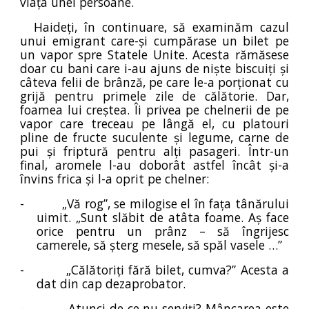
viața unei persoane.
Haideți, în continuare, să examinăm cazul
unui emigrant care-și cumpărase un bilet pe
un vapor spre Statele Unite. Acesta rămăsese
doar cu bani care i-au ajuns de niște biscuiți și
câteva felii de brânză, pe care le-a porționat cu
grijă pentru primele zile de călătorie. Dar,
foamea lui creștea. Îi privea pe chelnerii de pe
vapor care treceau pe lângă el, cu platouri
pline de fructe suculente și legume, carne de
pui și friptură pentru alți pasageri. Într-un
final, aromele l-au doborât astfel încât și-a
învins frica și l-a oprit pe chelner:
-
„Vă rog”, se milogise el în fața tânărului
uimit. „Sunt slăbit de atâta foame. Aș face
orice pentru un prânz – să îngrijesc
camerele, să șterg mesele, să spăl vasele …”
-
„Călătoriți fără bilet, cumva?” Acesta a
dat din cap dezaprobator.
-
„Atunci de ce nu serviți? Mâncarea este