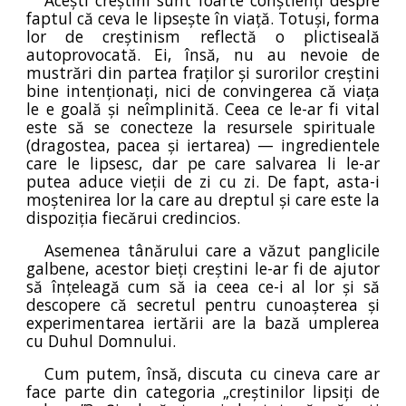
Acești creștini sunt foarte conștienți despre
faptul că ceva le lipsește în viață. Totuși, forma
lor de creștinism reflectă o plictiseală
autoprovocată. Ei, însă, nu au nevoie de
mustrări din partea fraților și surorilor creștini
bine intenționați, nici de convingerea că viața
le e goală și neîmplinită. Ceea ce le-ar fi vital
este să se conecteze la resursele spirituale
(dragostea, pacea și iertarea) — ingredientele
care le lipsesc, dar pe care salvarea li le-ar
putea aduce vieții de zi cu zi. De fapt, asta-i
moștenirea lor la care au dreptul și care este la
dispoziția fiecărui credincios.
Asemenea tânărului care a văzut panglicile
galbene, acestor bieți creștini le-ar fi de ajutor
să înțeleagă cum să ia ceea ce-i al lor și să
descopere că secretul pentru cunoașterea și
experimentarea iertării are la bază umplerea
cu Duhul Domnului.
Cum putem, însă, discuta cu cineva care ar
face parte din categoria „creștinilor lipsiți de