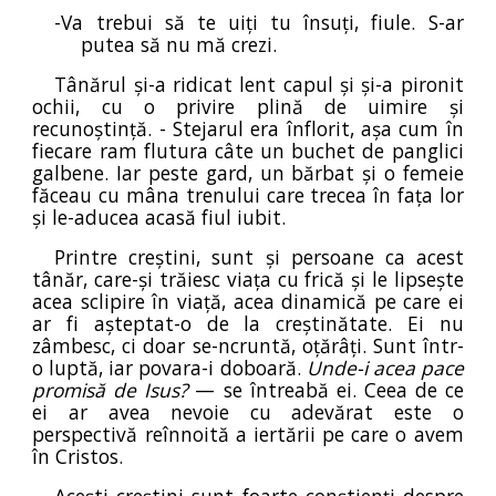
-Va trebui să te uiți tu însuți, fiule. S-ar
putea să nu mă crezi.
Tânărul și-a ridicat lent capul și și-a pironit
ochii, cu o privire plină de uimire și
recunoștință. - Stejarul era înflorit, așa cum în
fiecare ram flutura câte un buchet de panglici
galbene. Iar peste gard, un bărbat și o femeie
făceau cu mâna trenului care trecea în fața lor
și le-aducea acasă fiul iubit.
Printre creștini, sunt și persoane ca acest
tânăr, care-și trăiesc viața cu frică și le lipsește
acea sclipire în viață, acea dinamică pe care ei
ar fi așteptat-o de la creștinătate. Ei nu
zâmbesc, ci doar se-ncruntă, oțărâți. Sunt într-
o luptă, iar povara-i doboară.
Unde-i acea pace
promisă de Isus?
— se întreabă ei. Ceea de ce
ei ar avea nevoie cu adevărat este o
perspectivă reînnoită a iertării pe care o avem
în Cristos.