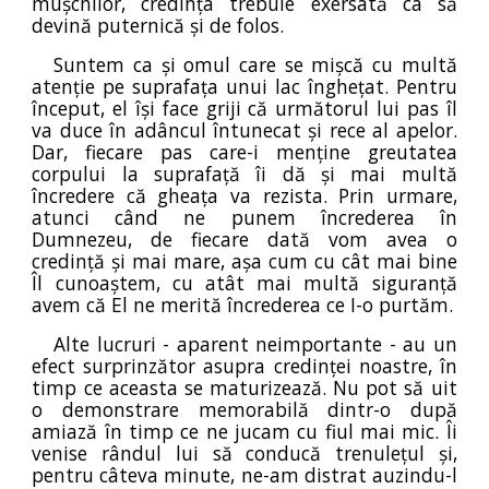
mușchilor, credința trebuie exersată ca să
devină puternică și de folos.
Suntem ca și omul care se mișcă cu multă
atenție pe suprafața unui lac înghețat. Pentru
început, el își face griji că următorul lui pas îl
va duce în adâncul întunecat și rece al apelor.
Dar, fiecare pas care-i menține greutatea
corpului la suprafață îi dă și mai multă
încredere că gheața va rezista. Prin urmare,
atunci când ne punem încrederea în
Dumnezeu, de fiecare dată vom avea o
credință și mai mare, așa cum cu cât mai bine
Îl cunoaștem, cu atât mai multă siguranță
avem că El ne merită încrederea ce I-o purtăm.
Alte lucruri - aparent neimportante - au un
efect surprinzător asupra credinței noastre, în
timp ce aceasta se maturizează. Nu pot să uit
o demonstrare memorabilă dintr-o după
amiază în timp ce ne jucam cu fiul mai mic. Îi
venise rândul lui să conducă trenulețul și,
pentru câteva minute, ne-am distrat auzindu-l