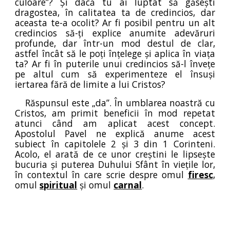
culoare”? Și dacă tu ai luptat să găsești
dragostea, în calitatea ta de credincios, dar
aceasta te-a ocolit? Ar fi posibil pentru un alt
credincios să-ți explice anumite adevăruri
profunde, dar într-un mod destul de clar,
astfel încât să le poți înțelege și aplica în viața
ta? Ar fi în puterile unui credincios să-l învețe
pe altul cum să experimenteze el însuși
iertarea fără de limite a lui Cristos?
Răspunsul este „da”. În umblarea noastră cu
Cristos, am primit beneficii în mod repetat
atunci când am aplicat acest concept.
Apostolul Pavel ne explică anume acest
subiect în capitolele 2 și 3 din 1 Corinteni.
Acolo, el arată de ce unor creștini le lipsește
bucuria și puterea Duhului Sfânt în viețile lor,
în contextul în care scrie despre omul
firesc
,
omul
spiritual
și omul
carnal
.