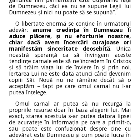
de Dumnezeu, căci ea nu se supune Legii lui
Dumnezeu și nici nu poate să se supună”.
O libertate enormă se conține în următorul
adevăr:
anume credința în Dumnezeu Îi
aduce plăcere, și nu eforturile noastre,
chiar dacă avem încercări curajoase ori
manifestăm sinceritate deosebită
. Unica
noastră speranță ca să învingem aceste
tendințe carnale este să ne încredem în Cristos
și să trăim viața lui de înviere în și prin noi.
Iertarea Lui ne este dată atunci când devenim
copiii Săi. Nouă nu ne rămâne decât să o
acceptăm – fapt pe care omul carnal nu l-ar
putea înțelege.
Omul carnal ar putea să nu recurgă la
propriile resurse doar în baza alegerii lui. Mai
exact, starea acestuia s-ar putea datora lipsei
de acuratețe în informația pe care a primit-o,
sau poate este confuzionat despre cine cu
adevărat este Dumnezeu și cum poate lucra în