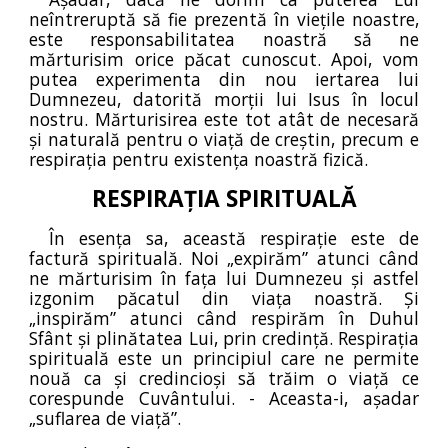
neîntreruptă să fie prezentă în viețile noastre,
este responsabilitatea noastră să ne
mărturisim orice păcat cunoscut. Apoi, vom
putea experimenta din nou iertarea lui
Dumnezeu, datorită morții lui Isus în locul
nostru. Mărturisirea este tot atât de necesară
și naturală pentru o viață de creștin, precum e
respirația pentru existența noastră fizică.
RESPIRAȚIA SPIRITUALĂ
În esența sa, această respirație este de
factură spirituală. Noi „expirăm” atunci când
ne mărturisim în fața lui Dumnezeu și astfel
izgonim păcatul din viața noastră. Și
„inspirăm” atunci când respirăm în Duhul
Sfânt și plinătatea Lui, prin credință. Respirația
spirituală este un principiul care ne permite
nouă ca și credincioși să trăim o viață ce
corespunde Cuvântului. - Aceasta-i, așadar
„suflarea de viață”.