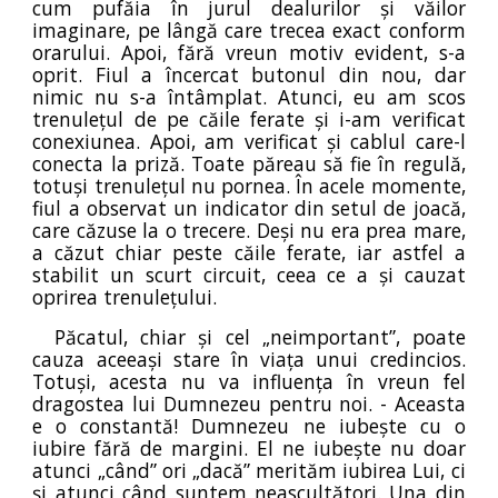
cum pufăia în jurul dealurilor și văilor
imaginare, pe lângă care trecea exact conform
orarului. Apoi, fără vreun motiv evident, s-a
oprit. Fiul a încercat butonul din nou, dar
nimic nu s-a întâmplat. Atunci, eu am scos
trenulețul de pe căile ferate și i-am verificat
conexiunea. Apoi, am verificat și cablul care-l
conecta la priză. Toate păreau să fie în regulă,
totuși trenulețul nu pornea. În acele momente,
fiul a observat un indicator din setul de joacă,
care căzuse la o trecere. Deși nu era prea mare,
a căzut chiar peste căile ferate, iar astfel a
stabilit un scurt circuit, ceea ce a și cauzat
oprirea trenulețului.
Păcatul, chiar și cel „neimportant”, poate
cauza aceeași stare în viața unui credincios.
Totuși, acesta nu va influența în vreun fel
dragostea lui Dumnezeu pentru noi. - Aceasta
e o constantă! Dumnezeu ne iubește cu o
iubire fără de margini. El ne iubește nu doar
atunci „când” ori „dacă” merităm iubirea Lui, ci
și atunci când suntem neascultători. Una din