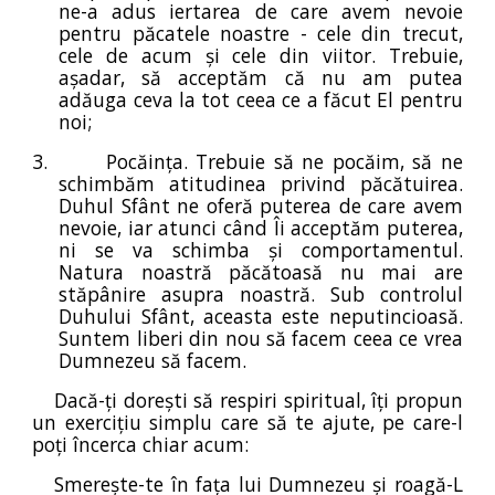
ne-a adus iertarea de care avem nevoie
pentru păcatele noastre - cele din trecut,
cele de acum și cele din viitor. Trebuie,
așadar, să acceptăm că nu am putea
adăuga ceva la tot ceea ce a făcut El pentru
noi;
3.
Pocăința. Trebuie să ne pocăim, să ne
schimbăm atitudinea privind păcătuirea.
Duhul Sfânt ne oferă puterea de care avem
nevoie, iar atunci când Îi acceptăm puterea,
ni se va schimba și comportamentul.
Natura noastră păcătoasă nu mai are
stăpânire asupra noastră. Sub controlul
Duhului Sfânt, aceasta este neputincioasă.
Suntem liberi din nou să facem ceea ce vrea
Dumnezeu să facem.
Dacă-ți dorești să respiri spiritual, îți propun
un exercițiu simplu care să te ajute, pe care-l
poți încerca chiar acum:
Smerește-te în fața lui Dumnezeu și roagă-L