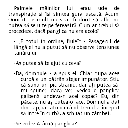
Palmele mâinilor lui erau ude de
transpirație și își simțea gura uscată. Acum,
Ooricât de mult nu și-ar fi dorit să afle, nu
putea să se uite pe fereastră. Cum ar trebui să
procedeze, dacă panglica nu era acolo?
- „E totul în ordine, fiule?” - Pasagerul de
lângă el nu a putut să nu observe tensiunea
tânărului.
-Aș putea să te ajut cu ceva?
-Da, domnule. - a spus el. Chiar după acea
curbă e un bătrân stejar impunător. Știu
că suna un pic straniu, dar ați putea să-
mi spuneți dacă veți vedea o panglică
galbenă undeva-n acel copac? Eu, din
păcate, nu aș putea-o face. Domnul a dat
din cap, iar atunci când trenul a început
să intre în curbă, a schițat un zâmbet.
-Se vede? Atârnă panglica?