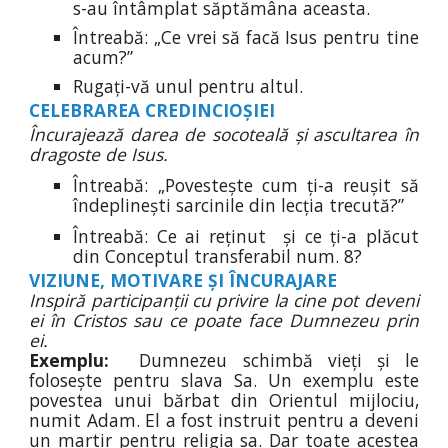
s-au întâmplat săptămâna aceasta.
Întreabă: „Ce vrei să facă Isus pentru tine
acum?”
Rugați-vă unul pentru altul.
CELEBRAREA CREDINCIOȘIEI
Încurajează darea de socoteală și ascultarea în
dragoste de Isus.
Întreabă: „Povestește cum ți-a reușit să
îndeplinești sarcinile din lecția trecută?”
Întreabă: Ce ai reținut și ce ți-a plăcut
din Conceptul transferabil num.
8
?
VIZIUNE,
MOTIVARE ȘI ÎNCURAJARE
Inspiră participanții cu privire la cine pot deveni
ei în Cristos sau ce poate face Dumnezeu prin
ei.
Exemplu:
Dumnezeu schimbă vieți și le
folosește pentru slava Sa. Un exemplu este
povestea unui bărbat din Orientul mijlociu,
numit Adam. El a fost instruit pentru a deveni
un martir pentru religia sa. Dar toate acestea