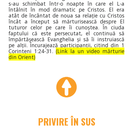
s-au schimbat într-o noapte în care el L-a
întâlnit în mod dramatic pe Cristos. El era
atât de încântat de noua sa relație cu Cristos
încât a început să mărturisească despre El
tuturor celor pe care îi cunoștea. În ciuda
faptului că este persecutat, el continuă să
împărtășească Evanghelia și să îi instruiască
pe alții. Încurajează participanții, citind din 1
Corinteni 1:24-31.
(Link la un video mărturie
din Orient)
PRIVIRE ÎN SUS