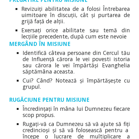
Revizuiți abilitatea de a folosi Întrebarea
uimitoare în discuții, cât și purtarea de
grijă față de alții.
Exersați orice abilitate sau temă din
lecțiile precedente, după cum este nevoie
MERGÂND ÎN MISIUNE
Identifică câteva persoane din Cercul tău
de Influență cărora le vei povesti istoria
sau cărora le vei împărtăși Evanghelia
săptămâna aceasta.
Cui? Când? Notează și împărtășește cu
grupul.
RUGĂCIUNE PENTRU MISIUNE
Încredințați în mâna lui Dumnezeu fiecare
scop propus.
Rugați-vă ca Dumnezeu să vă ajute să fiți
credincioși și să vă folosească pentru a
începe o lucrare de multiplicare a