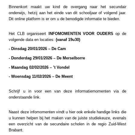
Binnenkort maakt uw kind de overgang naar het secundair
onderwijs, hetzij aan het einde van dit schooljaar of volgend jaar.
Dit online platform is er om u de benodigde informatie te bieden.
Het CLB organiseert
INFOMOMENTEN VOOR OUDERS
op de
volgende data en locaties:
(vanaf 19u30)
- Dinsdag
2
0
/01/202
6 – De Cam
- Donder
dag 2
9
/01/202
6 – De Merselborre
- Maan
dag 0
2
/02/202
6 – ’t Vondel
- Woen
sdag 11/02/202
6 – De Meent
Schrijf u in voor een van deze informatiemomenten via de
onderstaande link.
Naast deze infomomenten vindt u hier ook enkele handige links die
u kunnen helpen bij het maken van de juiste studiekeuze, evenals
een overzicht van de secundaire scholen in de regio Zuid-West
Brabant.