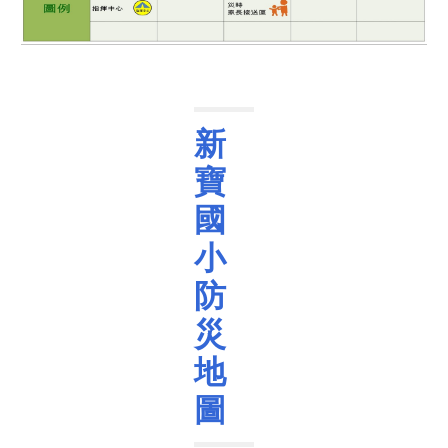
新
寶
國
小
防
災
地
圖