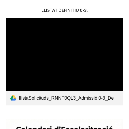
LLISTAT DEFINITIU 0-3.
llistaSolicituds_RNNT0QL3_Admissió 0-3_Definitiu.pdf