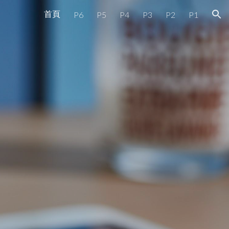
首頁
P6
P5
P4
P3
P2
P1
ion