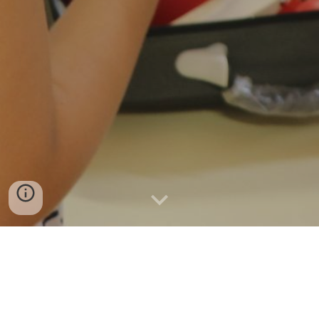
El centre obert Glamparetes i el casal d'adolescents és
una iniciativa de
Càritas Diocesana de Barcelona
i
Suara Cooperativa
ubicat al barri de la Barceloneta.
Coneix-lo més
AQUÍ
.