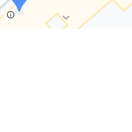
Esta web no es más que la constatación de la 
buena relación que tenemos todos los que 
formamos este barrio. Los alumnos y alumnas 
del colegio Calasancio Escolapios queremos ser 
parte de esta dinámica de convivencia que, si 
paseas por nuestras calles y comercios, 
notarás. 
Te invitamos a navegar por esta web que 
hemos creado desde un proyecto de 
Aprendizaje Servicio que hemos realizado 
todos los alumnos del colegio. En este tipo de 