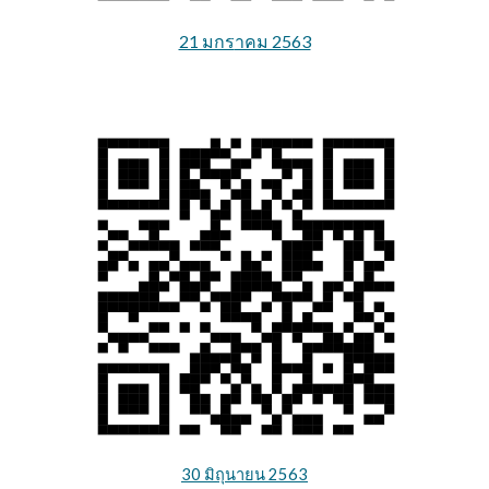
21 มกร
าคม 2563
30 มิถุนาย
น 2563