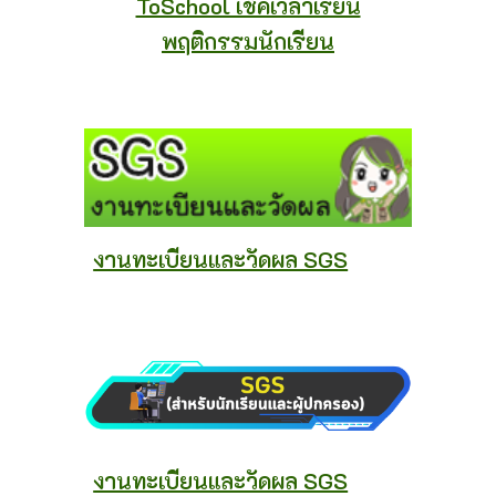
ToSchool เช็คเวลาเรียน
พฤติกรรมนักเรียน
งานทะเบียนและวัดผล SGS
งานทะเบียนและวัดผล SGS