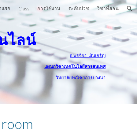
าแรก
การใช้งาน
ระดับปวช
วิชาที่สอน
Class
ion
นไลน์
อ.พรจิรา  เงินเจริญ
แผนกวิชาเทคโนโลยีสารสนเทศ
วิทยาลัยพณิชยการบางนา
sroom