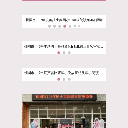
桃園市112年度英語比賽國小中年級朗讀組A組優勝
桃園市110學年度國小外籍教師E-talk線上會客室國小「ABC直播間」上學期第三梯次全勤獎
桃園市110年度英語比賽國小說故事組及國小朗讀組優勝