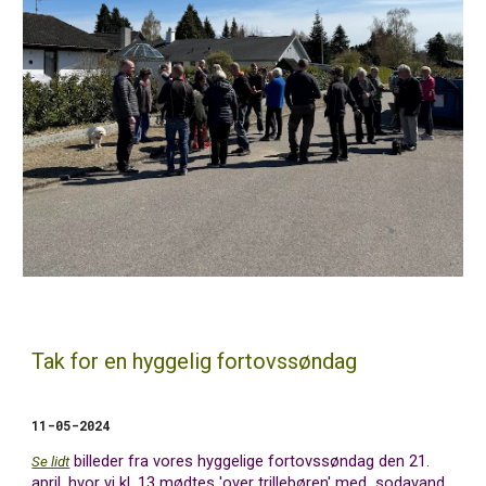
Tak for en hyggelig fortovssøndag
11
-0
5
-2024
billeder fra vores hyggelige fortovssøndag den 21.
Se lidt
april, hvor vi kl. 13 mødtes 'over trillebøren' med sodavand,