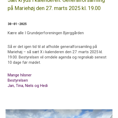
Sæt kryds i kalenderen: Generalforsamling
på Mariehøj den
27
.
marts
202
5 kl. 19.00
30
-0
1
-202
5
Kære alle I Grundejerforeningen Bjerggården
Så er det igen tid til at afholde generalforsamling på
Mariehøj – så sæt X i kalenderen den
27
.
marts
202
5
kl.
19.00. Bestyrelsen vil omdele agenda og regnskab senest
10 dage før mødet.
Mange hilsner
Bestyrelsen
Jan, Tina, Niels og Hedi