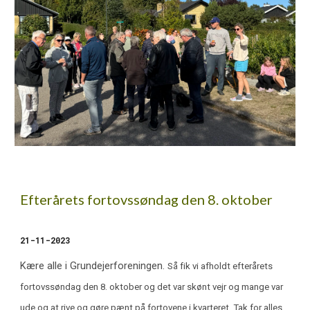
Efterårets fortovssøndag den 8. oktober
2
1-
1
1-202
3
Kære alle i Grundejerforeningen.
Så fik vi afholdt efterårets
fortovssøndag den 8. oktober og det var skønt vejr og mange var
ude og at rive og gøre pænt på fortovene i kvarteret. Tak for alles