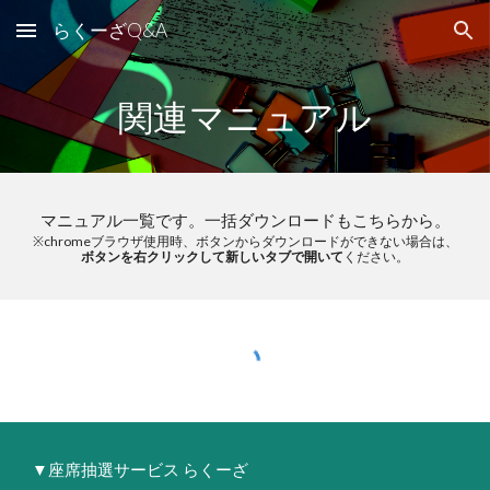
らくーざQ&A
Skip to main content
Skip to navigation
関連マニュアル
マニュアル一覧です。一括ダウンロードもこちらから。
※chromeブラウザ使用時、ボタンからダウンロードができない場合は、
ボタンを右クリックして新しいタブで開いて
ください。
▼座席抽選サービス らくーざ