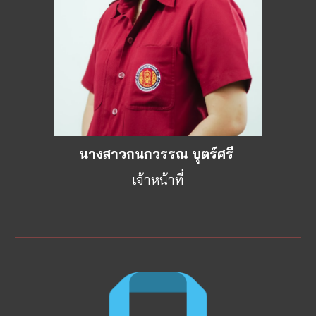
นางสาว
กนกวรรณ บุตร์ศรี
เจ้าหน้าที่