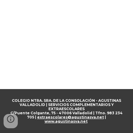
COLEGIO NTRA. SRA. DE LA CONSOLACIÓN - AGUSTINAS
VALLADOLID | SERVICIOS COMPLEMENTARIOS Y
EXTRAESCOLARES
C/Puente Colgante, 75 - 47006 Valladolid | Tfno. 983 234
705 |
extraescolares@agustinasva.net
|
www.agustinasva.net