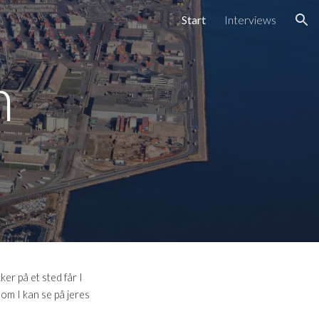
Start
Interviews
ion
n
er på et sted får I
om I kan se på jeres