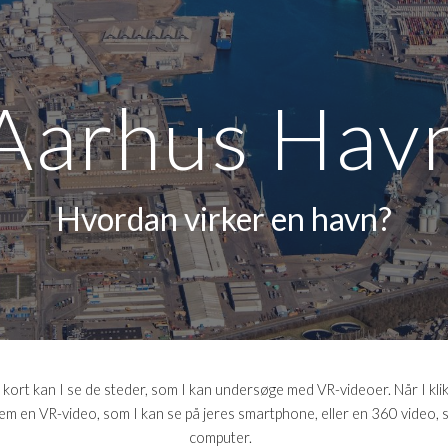
ip to main content
Skip to navigat
Aarhus Hav
Hvordan virker en havn?
v kort kan I se de steder, som I kan undersøge med VR-videoer. Når I klikk
em en VR-video, som I kan se på jeres smartphone, eller en 360 video, s
computer.