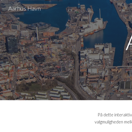
Aarhus Havn
Sk
På dette interakti
valgmuligheden mell