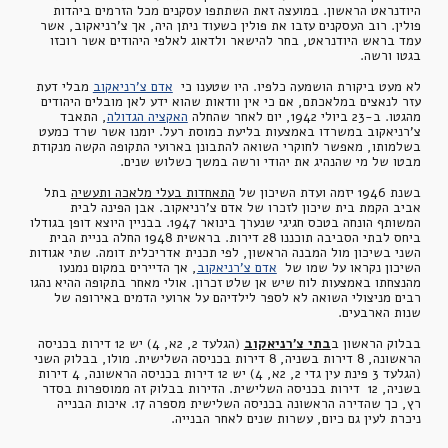
היודנראט הראשון. במועצה זאת השתתפו עסקנים מכל הזרמים ביהדות 
פולין. רוב העסקנים עזבו את פולין כשעוד ניתן היה, אך צ'רניאקוב, אשר 
עמד בראש היודנראט, בחר להישאר ולדאוג לאלפי היהודים אשר רוכזו 
בגטו ורשה. 
לא מעט ביקורת הושמעה כלפיו. היו שטענו כי
אדם צ'רניאקוב
 מבלי דעת 
עזר לנאצים במלאכתם, אם כי אין וודאות שהוא ידע לאן מובלים היהודים 
מהגטו. ב-23 ביולי 1942, יום לאחר שהחלה
האקציה הגדולה
, התאבד 
צ'רניאקוב במשרדו באמצעות בליעת כמוסת רעל. יומנו אשר שרד כמעט 
בשלמותו, מאפשר לחוקרי השואה להתבונן בארועי התקופה הקשה מנקודת 
מבטו של מי שהנהיג את יהודי ורשה במשך כשלוש שנים.
בשנת 1946 יזמה ועדת השיכון של 
התאחדות בעלי מלאכה ותעשיה
 בתל 
אביב הקמת בית שיכון לזכרו של אדם צ'רניאקוב. אבן הפינה לבית 
המשותף הונחה בטכס חגיגי שנערך בינואר 1947. בבניין היוצא דופן בגודלו 
ביחס לבתי הסביבה תוכננו 28 דירות. בראשית 1948 החלה בניית הבית 
השני בשיכון מול המבנה הראשון, לפי תכנית אדריכלית דומה. שתי אגודות 
השיכון נקראו על שמו של
אדם צ'רניאקוב
, אך הדיירים במקום נמנעו 
מהנצחתו באמצעות לוח שיש אן שלט זכרון. אולי מאחר בתקופה ההיא נהגו 
רבים מניצולי השואה לא לספר לילדיהם על ארועי הדמים באירופה של 
שנות הארבעים.
בבלוק הראשון ב
בתי צ'רניאקוב
 (הגלעד 2, 2א, 4) יש 12 דירות בכניסה 
הראשונה, 8 דירות בשניה, 8 דירות בכניסה השלישית. מולו, בבלוק השני 
(הגלעד 3 פינת עין גדי 2, 2א, 4) יש 12 דירות בכניסה הראשונה, 4 דירות 
בשניה, 12  דירות בכניסה השלישית. הדירות בבלוק זה ממוספרות בסדר 
רץ, כך שהדירה הראשונה בכניסה השלישית מספרה 17. איכות הבנייה 
ניכרת לעין גם כיום, עשרות שנים לאחר הבנייה. 