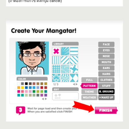
(ถ้าต้องการแก้ไข คลิกปุ่ม cancel)