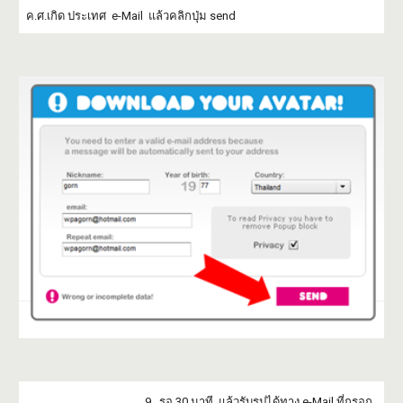
ค.ศ.เกิด ประเทศ e-Mail แล้วคลิกปุ่ม send
9. รอ 30 นาที แล้วรับรูปได้ทาง e-Mail ที่กรอก