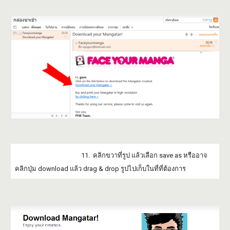
11. คลิกขวาที่รูป แล้วเลือก save as หรืออาจ
คลิกปุ่ม download แล้ว drag & drop รูปไปเก็บในที่ที่ต้องการ