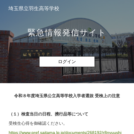
埼玉県立羽生高等学校
Skip to main content
Skip to navigation
緊急情報発信サイト
ログイン
令和８年度埼玉県公立高等学校入学者選抜 受検上の注意
（１）検査当日の日程、携行品等について
受検生心得を御確認ください。
https://www.pref.saitama.lg.jp/documents/268192/r8nyuushi_