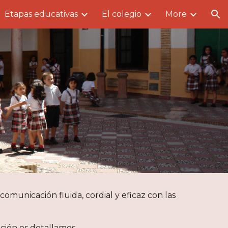
Etapas educativas
El colegio
More
ion
municación fluida, cordial y eficaz con las
ción os detallamos.