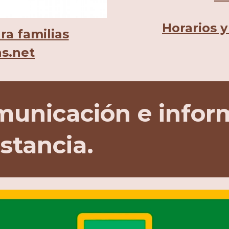
Horarios y
ra familias
as.net
municación e infor
stancia.