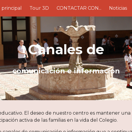
 principal
Tour 3D
CONTACTAR CON...
Noticias
ip to main content
Skip to navigat
Canales de
comunicación e información
educativo. El deseo de nuestro centro es mantener una co
pación activa de las familias en la vida del Colegio.
e canales de comunicación e información que a continua