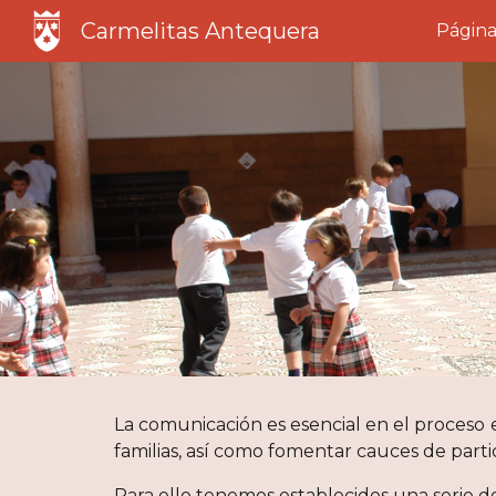
Carmelitas Antequera
Página
Sk
La comunicación es esencial en el proceso 
familias, así como fomentar cauces de partici
Para ello tenemos establecidos una serie d