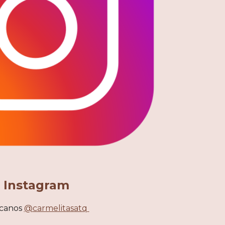
Instagram
canos
@
carmelitasatq