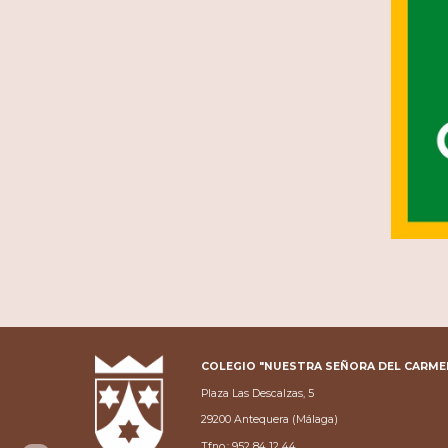
COLEGIO "NUESTRA SEÑORA DEL CARME
Plaza Las Descalzas, 5
29200 Antequera (Málaga)
Tfno.: 952 84 12 44